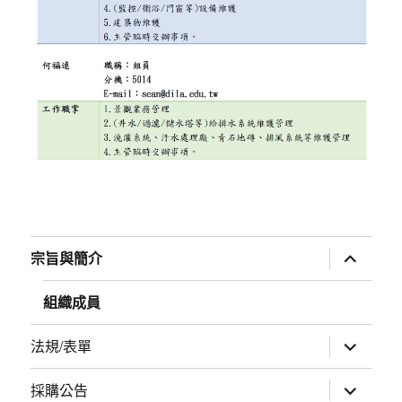
展
宗旨與簡介
開
子
選
組織成員
單
展
法規/表單
開
子
選
展
採購公告
單
開